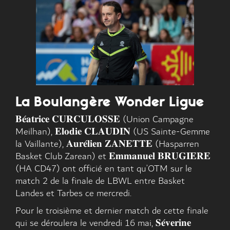
La Boulangère Wonder Ligue
𝐁𝐞́𝐚𝐭𝐫𝐢𝐜𝐞 𝐂𝐔𝐑𝐂𝐔𝐋𝐎𝐒𝐒𝐄 (Union Campagne
Meilhan), 𝐄𝐥𝐨𝐝𝐢𝐞 𝐂𝐋𝐀𝐔𝐃𝐈𝐍 (US Sainte-Gemme
la Vaillante), 𝐀𝐮𝐫𝐞́𝐥𝐢𝐞𝐧 𝐙𝐀𝐍𝐄𝐓𝐓𝐄 (Hasparren
Basket Club Zarean) et 𝐄𝐦𝐦𝐚𝐧𝐮𝐞𝐥 𝐁𝐑𝐔𝐆𝐈𝐄𝐑𝐄
(HA CD47) ont officié en tant qu’OTM sur le
match 2 de la finale de LBWL entre Basket
Landes et Tarbes ce mercredi.
Pour le troisième et dernier match de cette finale
qui se déroulera le vendredi 16 mai, 𝐒𝐞́𝐯𝐞𝐫𝐢𝐧𝐞