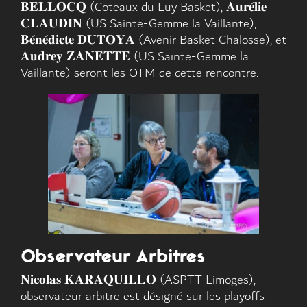
𝐁𝐄𝐋𝐋𝐎𝐂𝐐 (Coteaux du Luy Basket), 𝐀𝐮𝐫𝐞́𝐥𝐢𝐞
𝐂𝐋𝐀𝐔𝐃𝐈𝐍 (US Sainte-Gemme la Vaillante),
𝐁𝐞́𝐧𝐞́𝐝𝐢𝐜𝐭𝐞 𝐃𝐔𝐓𝐎𝐘𝐀 (Avenir Basket Chalosse), et
𝐀𝐮𝐝𝐫𝐞𝐲 𝐙𝐀𝐍𝐄𝐓𝐓𝐄 (US Sainte-Gemme la
Vaillante) seront les OTM de cette rencontre.
Observateur Arbitres
𝐍𝐢𝐜𝐨𝐥𝐚𝐬 𝐊𝐀𝐑𝐀𝐐𝐔𝐈𝐋𝐋𝐎 (ASPTT Limoges),
observateur arbitre est désigné sur les playoffs