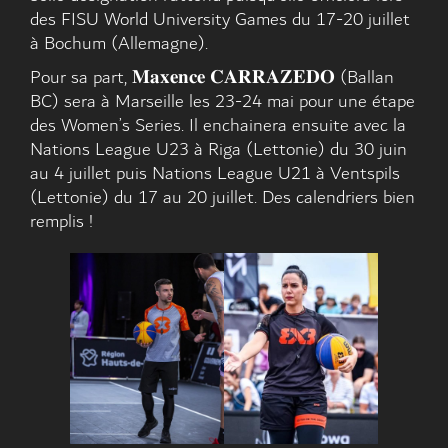
des FISU World University Games du 17-20 juillet
à Bochum (Allemagne).
Pour sa part, 𝐌𝐚𝐱𝐞𝐧𝐜𝐞 𝐂𝐀𝐑𝐑𝐀𝐙𝐄𝐃𝐎 (Ballan
BC) sera à Marseille les 23-24 mai pour une étape
des Women’s Series. Il enchainera ensuite avec la
Nations League U23 à Riga (Lettonie) du 30 juin
au 4 juillet puis Nations League U21 à Ventspils
(Lettonie) du 17 au 20 juillet. Des calendriers bien
remplis !