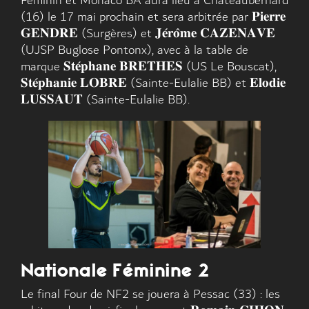
Féminin et Monaco BA aura lieu à Chateaubernard
(16) le 17 mai prochain et sera arbitrée par 𝐏𝐢𝐞𝐫𝐫𝐞
𝐆𝐄𝐍𝐃𝐑𝐄 (Surgères) et 𝐉𝐞́𝐫𝐨̂𝐦𝐞 𝐂𝐀𝐙𝐄𝐍𝐀𝐕𝐄
(UJSP Buglose Pontonx), avec à la table de
marque 𝐒𝐭𝐞́𝐩𝐡𝐚𝐧𝐞 𝐁𝐑𝐄𝐓𝐇𝐄𝐒 (US Le Bouscat),
𝐒𝐭𝐞́𝐩𝐡𝐚𝐧𝐢𝐞 𝐋𝐎𝐁𝐑𝐄 (Sainte-Eulalie BB) et 𝐄𝐥𝐨𝐝𝐢𝐞
𝐋𝐔𝐒𝐒𝐀𝐔𝐓 (Sainte-Eulalie BB).
Nationale Féminine 2
Le final Four de NF2 se jouera à Pessac (33) : les