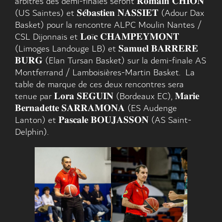
arbitres des demi-finales seront 𝐑𝐨𝐦𝐚𝐢𝐧 𝐂𝐇𝐈𝐎𝐍
(US Saintes) et 𝐒𝐞́𝐛𝐚𝐬𝐭𝐢𝐞𝐧 𝐍𝐀𝐒𝐒𝐈𝐄𝐓 (Adour Dax
Basket) pour la rencontre ALPC Moulin Nantes /
CSL Dijonnais et 𝐋𝐨ï𝐜 𝐂𝐇𝐀𝐌𝐏𝐄𝐘𝐌𝐎𝐍𝐓
(Limoges Landouge LB) et 𝐒𝐚𝐦𝐮𝐞𝐥 𝐁𝐀𝐑𝐑𝐄𝐑𝐄
𝐁𝐔𝐑𝐆 (Elan Tursan Basket) sur la demi-finale AS
Montferrand / Lamboisières-Martin Basket. La
table de marque de ces deux rencontres sera
tenue par 𝐋𝐨𝐫𝐚 𝐒𝐄𝐆𝐔𝐈𝐍 (Bordeaux EC), 𝐌𝐚𝐫𝐢𝐞
𝐁𝐞𝐫𝐧𝐚𝐝𝐞𝐭𝐭𝐞 𝐒𝐀𝐑𝐑𝐀𝐌𝐎𝐍𝐀 (ES Audenge
Lanton) et 𝐏𝐚𝐬𝐜𝐚𝐥𝐞 𝐁𝐎𝐔𝐉𝐀𝐒𝐒𝐎𝐍 (AS Saint-
Delphin).