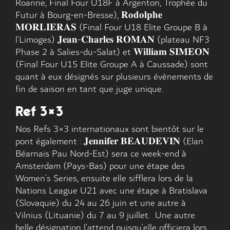
Roanne, Final Four U18F à Argenton, Trophée du
Futur à Bourg-en-Bresse), 𝐑𝐨𝐝𝐨𝐥𝐩𝐡𝐞
𝐌𝐎𝐑𝐋𝐈𝐄𝐑𝐀𝐒 (Final Four U18 Elite Groupe B à
l’Limoges) 𝐉𝐞𝐚𝐧-𝐂𝐡𝐚𝐫𝐥𝐞𝐬 𝐑𝐎𝐌𝐀𝐍 (plateau NF3
Phase 2 à Salies-du-Salat) et 𝐖𝐢𝐥𝐥𝐢𝐚𝐦 𝐒𝐈𝐌𝐄𝐎𝐍
(Final Four U15 Elite Groupe A à Caussade) sont
quant à eux désignés sur plusieurs évènements de
fin de saison en tant que juge unique.
Ref 3×3
Nos Refs 3×3 internationaux sont bientôt sur le
pont également : 𝐉𝐞𝐧𝐧𝐢𝐟𝐞𝐫 𝐁𝐄𝐀𝐔𝐃𝐄𝐕𝐈𝐍 (Elan
Béarnais Pau Nord-Est) sera ce week-end à
Amsterdam (Pays-Bas) pour une étape des
Women’s Series, ensuite elle sifflera lors de la
Nations League U21 avec une étape à Bratislava
(Slovaquie) du 24 au 26 juin et une autre à
Vilnius (Lituanie) du 7 au 9 juillet. Une autre
belle désignation l’attend puisqu’elle officiera lors