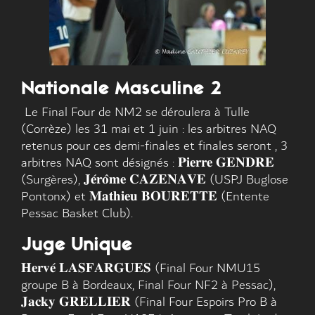
Nationale Masculine 2
Le Final Four de NM2 se déroulera à Tulle
(Corrèze) les 31 mai et 1 juin : les arbitres NAQ
retenus pour ces demi-finales et finales seront , 3
arbitres NAQ sont désignés : 𝐏𝐢𝐞𝐫𝐫𝐞 𝐆𝐄𝐍𝐃𝐑𝐄
(Surgères), 𝐉𝐞́𝐫𝐨̂𝐦𝐞 𝐂𝐀𝐙𝐄𝐍𝐀𝐕𝐄 (USPJ Buglose
Pontonx) et 𝐌𝐚𝐭𝐡𝐢𝐞𝐮 𝐁𝐎𝐔𝐑𝐄𝐓𝐓𝐄 (Entente
Pessac Basket Club).
Juge Unique
𝐇𝐞𝐫𝐯𝐞́ 𝐋𝐀𝐒𝐅𝐀𝐑𝐆𝐔𝐄𝐒 (Final Four NMU15
groupe B à Bordeaux, Final Four NF2 à Pessac),
𝐉𝐚𝐜𝐤𝐲 𝐆𝐑𝐄𝐋𝐋𝐈𝐄𝐑 (Final Four Espoirs Pro B à