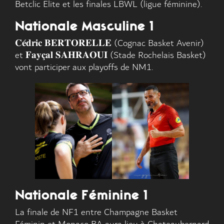
Betclic Elite et les finales LBWL (ligue féminine).
Nationale Masculine 1
𝐂𝐞́𝐝𝐫𝐢𝐜 𝐁𝐄𝐑𝐓𝐎𝐑𝐄𝐋𝐋𝐄 (Cognac Basket Avenir)
et 𝐅𝐚𝐲𝐜̧𝐚𝐥 𝐒𝐀𝐇𝐑𝐀𝐎𝐔𝐈 (Stade Rochelais Basket)
vont participer aux playoffs de NM1.
Nationale Féminine 1
La finale de NF1 entre Champagne Basket