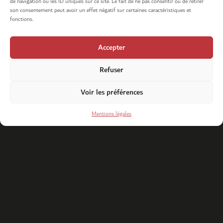
de navigation ou les ID uniques sur ce site. Le fait de ne pas consentir ou de retirer
son consentement peut avoir un effet négatif sur certaines caractéristiques et
fonctions.
Accepter
Refuser
Voir les préférences
Mentions légales