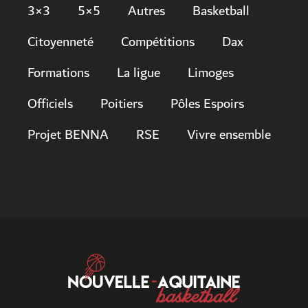
3×3
5×5
Autres
Basketball
Citoyenneté
Compétitions
Dax
Formations
La ligue
Limoges
Officiels
Poitiers
Pôles Espoirs
Projet BENNA
RSE
Vivre ensemble