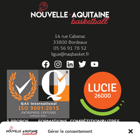
14 rue Cabanac
33800 Bordeaux
05 56 91 78 52
ligue@naqbasket.fr
À PROPOS
FORMATIONS
COMPÉTITIONS
AUTRES
La Ligue
Nos formations
Compétitions
Pôles Espoirs
Gérer le consentement
5×5
Règlements,
Formations
Arbitrage